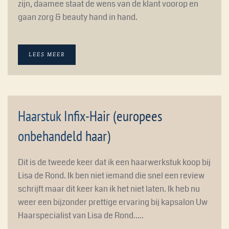
zijn, daamee staat de wens van de klant voorop en
gaan zorg & beauty hand in hand.
LEES MEER
Haarstuk Infix-Hair (europees
H
onbehandeld haar)
On
ha
Dit is de tweede keer dat ik een haarwerkstuk koop bij
he
Lisa de Rond. Ik ben niet iemand die snel een review
er
schrijft maar dit keer kan ik het niet laten. Ik heb nu
weer een bijzonder prettige ervaring bij kapsalon Uw
Haarspecialist van Lisa de Rond.....