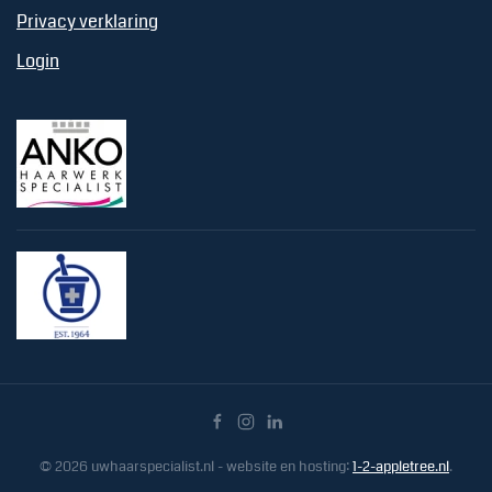
Privacy verklaring
Login
©
2026
uwhaarspecialist.nl - website en hosting:
1-2-appletree.nl
.