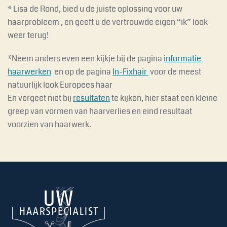
* Lisa de Rond, bied u de juiste oplossing voor uw
haarprobleem , en geeft u de vertrouwde eigen “ik” look
weer terug!
*Neem anders even een kijkje bij de pagina
informatie
haarwerken
en op de pagina
In-Fixhair
voor de meest
natuurlijk look Europees haar
En vergeet niet bij
resultaten
te kijken, hier staat een kleine
greep van vormen van haarverlies en eind resultaat
voorzien van haarwerk.