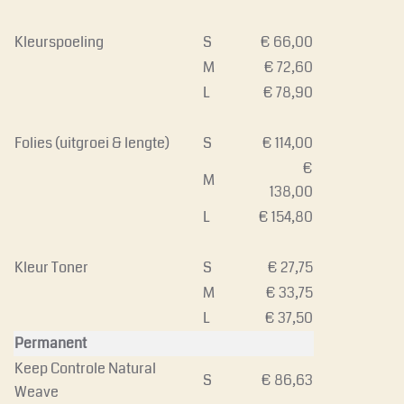
Kleurspoeling
S
€ 66,00
M
€ 72,60
L
€ 78,90
Folies (uitgroei & lengte)
S
€ 114,00
€
M
138,00
L
€ 154,80
Kleur Toner
S
€ 27,75
M
€ 33,75
L
€ 37,50
Permanent
Keep Controle Natural
S
€ 86,63
Weave