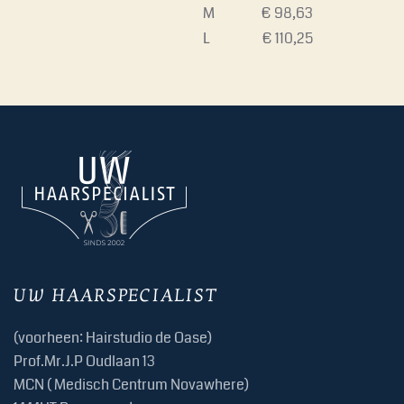
M
€ 98,63
L
€ 110,25
UW HAARSPECIALIST
(voorheen: Hairstudio de Oase)
Prof.Mr.J.P Oudlaan 13
MCN ( Medisch Centrum Novawhere)